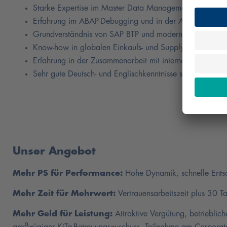
Starke Expertise im Master Data Management (Business 
Erfahrung im ABAP-Debugging und in der Analyse von 
Grundverständnis von SAP BTP und moderner Cloud-Arch
Know-how in globalen Einkaufs- und Supply-Chain-Proze
Erfahrung in der Zusammenarbeit mit internationalen Te
Sehr gute Deutsch- und Englischkenntnisse sowie eine str
Unser Angebot
Mehr PS für Performance:
Hohe Dynamik, schnelle Entsc
Mehr Zeit für Mehrwert:
Vertrauensarbeitszeit plus 30 
Mehr Geld für Leistung:
Attraktive Vergütung, betrieblic
großzügiger KiTa-Betreuungszuschuss, Teilnahme am Corporate-