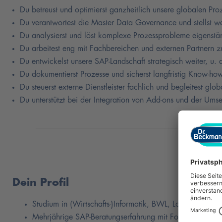
Du betreust und optimierst ganzheitlich unsere globalen P
Du verantwortest die Master Data Governance und stellst we
Du analysierst und löst komplexe Prozessprobleme eigenstä
Du arbeitest eng mit Fachbereichen und externen Partnern z
Du entwickelst unsere SAP-Landschaft strategisch weiter, u.
Du dokumentierst Prozesse und sicherst langfristig Know-h
Du steuerst externe Dienstleister fachlich und begleitest glo
Du unterstützt bei der Integration von Add-ons und der Ums
Dein Profil
Studium in (Wirtschafts-)Informatik, BWL, Logistik oder 
Mehrjährige SAP-Beratungserfahrung mit Fokus auf S/