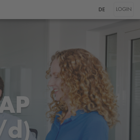
DE
LOGIN
SAP
/d)