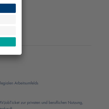
legialen Arbeitsumfelds
MV-JobTicket zur privaten und beruflichen Nutzung,
terkauf)