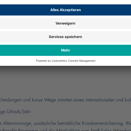
Partner & Material)
Standardprozessen
itektur
ssen, idealerweise mit SAP PP
ams und externen Partnern
ukturierte Arbeitsweise
heidungen und kurze Wege inmitten eines internationalen und kol
Tage Urlaub/Jahr
he Altersvorsorge, zusätzliche betriebliche Krankenversicherung, R
Benefits-Programm und die Möglichkeit zum Staff Sales (Mitarbei