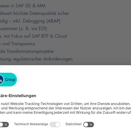
rozesse in SAP SD & MM
ltweit höchste Datenqualität sicher
ndig – inkl. Debugging (ABAP)
usammen (z. B. via EDI)
 a. mit Fokus auf SAP BTP & Cloud
ow und Transparenz
bale Transformationsprojekte
etzung regulatorischer Anforderungen
vergleichbare Qualifikation
4HANA (SD/MM, inkl. Customizing)