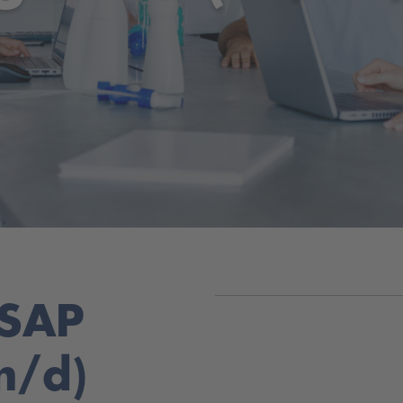
 SAP
m/d)