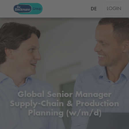
DE
LOGIN
Global Senior Manager
Supply-Chain & Production
Planning (w/m/d)