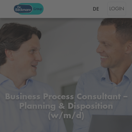
DE
LOGIN
Business Process Consultant –
Planning & Disposition
(w/m/d)