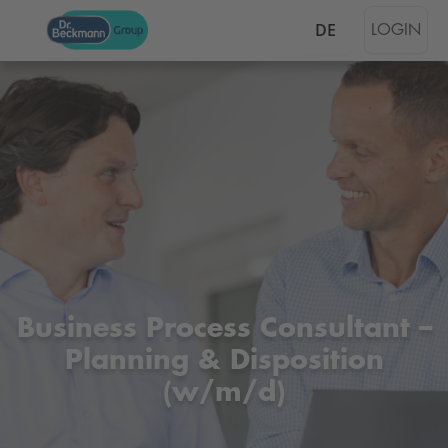
DE
LOGIN
Business Process Consultant –
Planning & Disposition
(w/m/d)