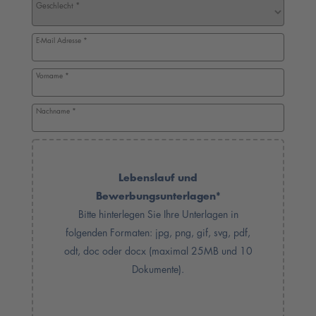
Bewerbungsformular
Geschlecht
*
E-Mail Adresse
*
Vorname
*
Nachname
*
Lebenslauf und
Bewerbungsunterlagen
*
Bitte hinterlegen Sie Ihre Unterlagen in
folgenden Formaten: jpg, png, gif, svg, pdf,
odt, doc oder docx (maximal 25MB und 10
Dokumente).