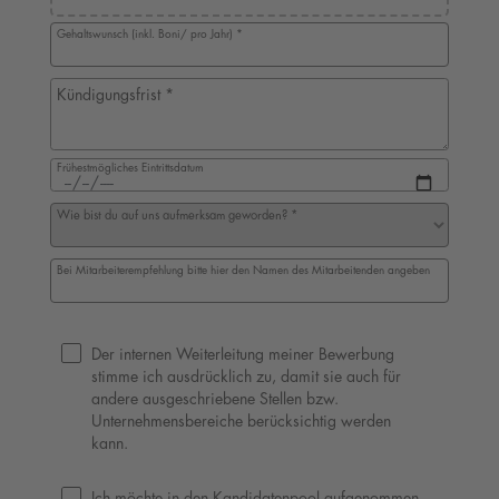
Ziehen Sie Dateien hierher oder klicken Sie, um Dateien auszuwähl
Gehaltswunsch (inkl. Boni/ pro Jahr)
*
Kündigungsfrist
*
Frühestmögliches Eintrittsdatum
Wie bist du auf uns aufmerksam geworden?
*
Bei Mitarbeiterempfehlung bitte hier den Namen des Mitarbeitenden angeben
Datenschutz und Einverständniserklärungen
Der internen Weiterleitung meiner Bewerbung 
stimme ich ausdrücklich zu, damit sie auch für 
andere ausgeschriebene Stellen bzw. 
Unternehmensbereiche berücksichtig werden 
kann.
Ich möchte in den Kandidatenpool aufgenommen 