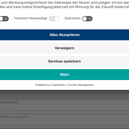
Lebenslauf und Bewerbungsunterlagen
*
te hinterlegen Sie Ihre Unterlagen in folgenden Formaten: jpg, png, gif, svg, 
odt, doc oder docx (maximal 25MB und 10 Dokumente).
ateien hierher oder klicken Sie, um Dateien auszuwählen. Unterstützte For
frist
*
 Eintrittsdatum
inkl. Boni/ pro Jahr)
*