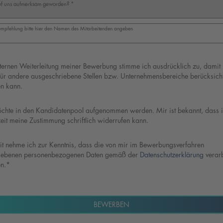
uf uns aufmerksam geworden?
*
rempfehlung bitte hier den Namen des Mitarbeitenden angeben
 und Einverständniserklärungen
ternen Weiterleitung meiner Bewerbung stimme ich ausdrücklich zu, damit 
für andere ausgeschriebene Stellen bzw. Unternehmensbereiche berücksicht
n kann.
öchte in den Kandidatenpool aufgenommen werden. Mir ist bekannt, dass i
eit meine Zustimmung schriftlich widerrufen kann.
it nehme ich zur Kenntnis, dass die von mir im Bewerbungsverfahren 
ebenen personenbezogenen Daten gemäß der 
Datenschutzerklärung
 verarb
n.*
BEWERBEN