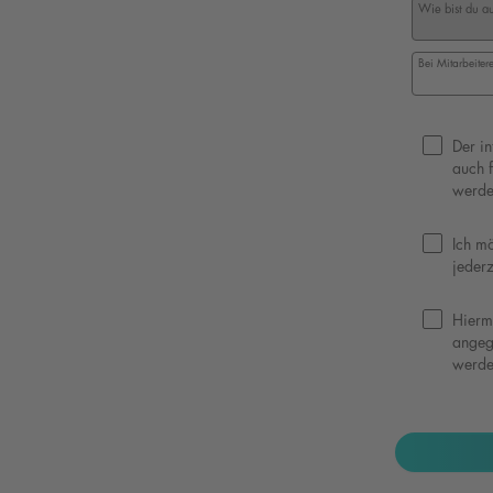
Wie bist du a
Bei Mitarbeite
Datenschutz
Der in
auch 
werde
Ich m
jederz
Hierm
angeg
werde