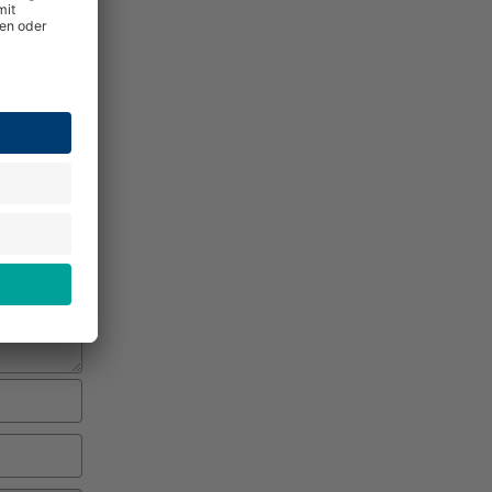
pdf,
mate: jpg, png, gif, svg, pdf, odt, doc, docx. Maximale Dateigröße: 25MB.