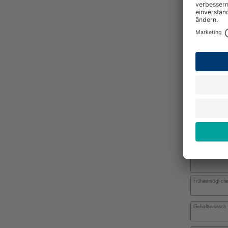
Geschlecht
*
Bit
Ziehen Sie D
Kündigungs
Frühestmögliches
Gehaltswunsch (