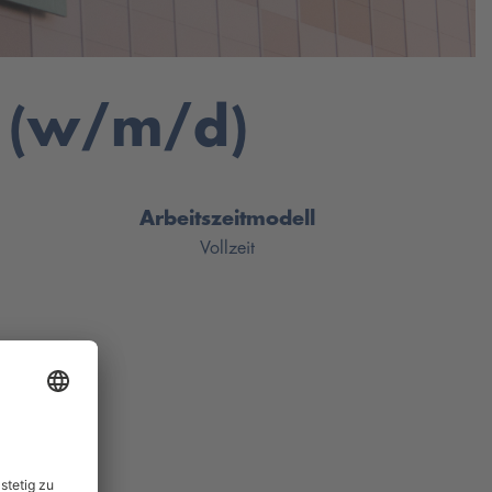
s (w/m/d)
Arbeitszeitmodell
Vollzeit