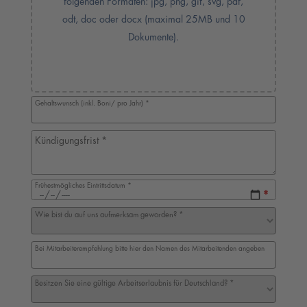
folgenden Formaten: jpg, png, gif, svg, pdf,
odt, doc oder docx (maximal 25MB und 10
Dokumente).
Ziehen Sie Dateien hierher oder klicken Sie, um Dateien auszuwähl
Gehaltswunsch (inkl. Boni/ pro Jahr)
*
Kündigungsfrist
*
Frühestmögliches Eintrittsdatum
*
Wie bist du auf uns aufmerksam geworden?
*
Bei Mitarbeiterempfehlung bitte hier den Namen des Mitarbeitenden angeben
Besitzen Sie eine gültige Arbeitserlaubnis für Deutschland?
*