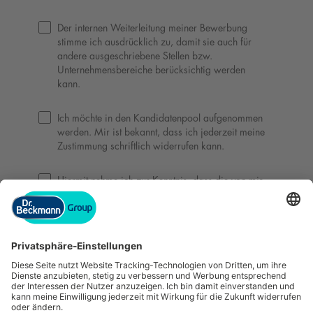
Datenschutz und Einverständniserklärungen
Der internen Weiterleitung meiner Bewerbung 
stimme ich ausdrücklich zu, damit sie auch für 
andere ausgeschriebene Stellen bzw. 
Unternehmensbereiche berücksichtig werden 
kann.
Ich möchte in den Kandidatenpool aufgenommen 
werden. Mir ist bekannt, dass ich jederzeit meine 
Zustimmung schriftlich widerrufen kann.
Hiermit nehme ich zur Kenntnis, dass die von mir 
im Bewerbungsverfahren angegebenen 
personenbezogenen Daten gemäß der 
Datenschutzerklärung
 verarbeitet werden.*
BEWERBEN
* Pflichtfeld