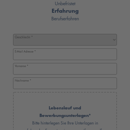
Unbefristet
Erfahrung
Berufserfahren
Bewerbungsformular
Geschlecht
*
E-Mail Adresse
*
Vorname
*
Nachname
*
Lebenslauf und
Bewerbungsunterlagen
*
Bitte hinterlegen Sie Ihre Unterlagen in