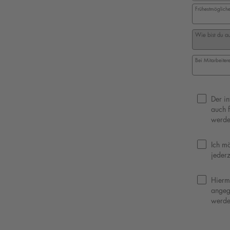
Frühestmögliches
Wie bist du a
Bei Mitarbeite
Datenschutz
Der in
auch 
werde
Ich m
jederz
Hierm
angeg
werde