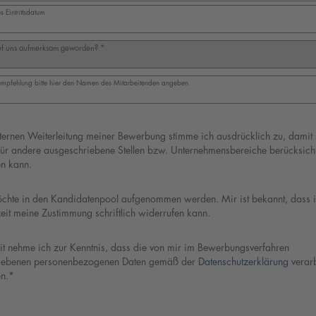
 Eintrittsdatum
uf uns aufmerksam geworden?
*
rempfehlung bitte hier den Namen des Mitarbeitenden angeben
 und Einverständniserklärungen
ternen Weiterleitung meiner Bewerbung stimme ich ausdrücklich zu, damit 
für andere ausgeschriebene Stellen bzw. Unternehmensbereiche berücksicht
n kann.
öchte in den Kandidatenpool aufgenommen werden. Mir ist bekannt, dass i
eit meine Zustimmung schriftlich widerrufen kann.
it nehme ich zur Kenntnis, dass die von mir im Bewerbungsverfahren 
ebenen personenbezogenen Daten gemäß der 
Datenschutzerklärung
 verarb
n.*