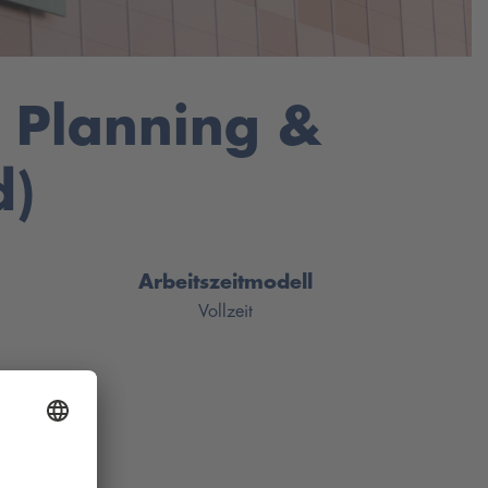
– Planning &
d)
Arbeitszeitmodell
Vollzeit