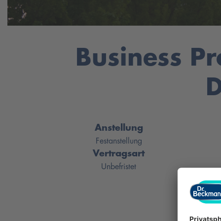
Business Pr
D
Anstellung
Festanstellung
Vertragsart
Unbefristet
Bewerb
Geschlecht
*