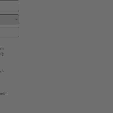
sie 
ig 
ch 
eitet 